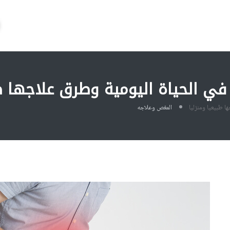
في الحياة اليومية وطرق علاجها طب
ا طبيعيا ومنزليا
المغص وعلاجه