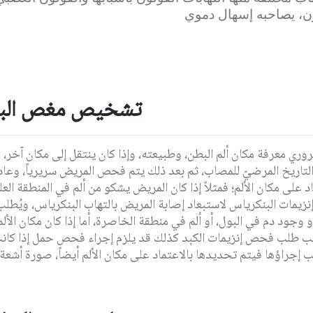
ن، يصاحبه إسهال دموي
تشخيص مغص الب
وري معرفة مكان ألم البطن، وطبيعته، وإذا كان ينتقل إلى مكان آخر، 
لتاريخ المرضيّ للمصاب، ثم بعد ذلك يتم فحص المريض سريرياً، وع
اد على مكان الألم؛ فمثلاً إذا كان المريض يشكو من ألم في المنطقة ا
يمات البنكرياس لاستبعاد إصابة المريض بالتهاب البنكرياس، ويُطل
أو وجود دم في البول، أو ألم في منطقة الخاصرة، أما إذا كان مكان الأل
طلب فحص إنزيمات الكبد كذلك قد يلزم إجراء فحص حمل إذا كانت ال
ب إجراؤها فيتم تحديدها بالاعتماد على مكان الألم أيضاً، صورة أشعة