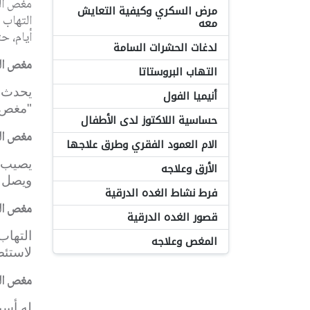
مغص الم
مرض السكري وكيفية التعايش
التهاب 
معه
أيام، ح
لدغات الحشرات السامة
مغص الم
التهاب البروستاتا
يحدث ب
أنيميا الفول
"مغص م
حساسية اللاكتوز لدى الأطفال
مغص ال
الام العمود الفقري وطرق علاجها
يصيب ا
الأرق وعلاجه
ويصل إ
فرط نشاط الغده الدرقية
مغص الز
قصور الغده الدرقية
التهاب
المغص وعلاجه
لاستئص
مغص ال
له أسب