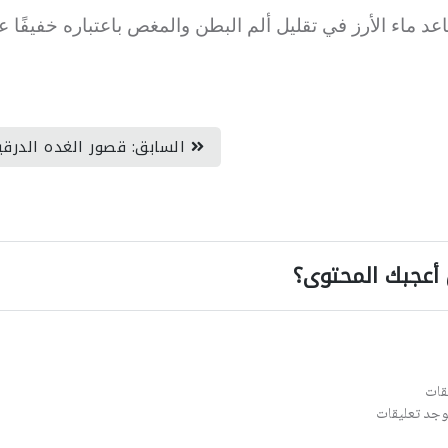
عد ماء الأرز في تقليل ألم البطن والمغص باعتباره خفيفًا ع
السابق: قصور الغده الدرقية
أعجبك المحتوى؟
قات
يوجد تعليقات