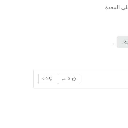
لى المعدة
...
. . .
0 نعم
0 لا