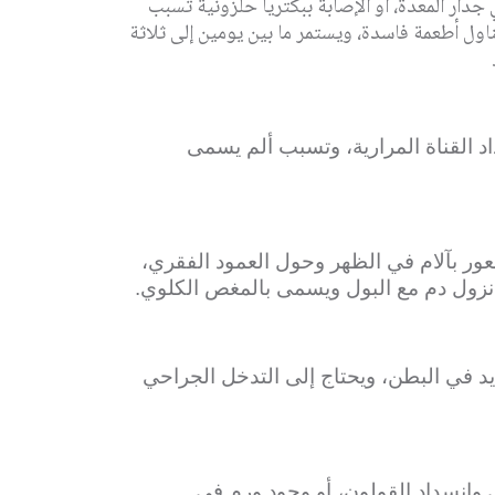
ار المعدة، أو الإصابة ببكتريا حلزونية تسبب
اول أطعمة فاسدة، ويستمر ما بين يومين إلى ثلاثة
 القناة المرارية، وتسبب ألم يسمى
ر بآلام في الظهر وحول العمود الفقري،
 نزول دم مع البول ويسمى بالمغص الكلوي.
يد في البطن، ويحتاج إلى التدخل الجراحي
ي وانسداد القولون، أو وجود ورم في