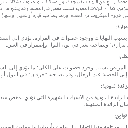
عدة: ينتج عن التهابات نتيجة تناول مسكنات أو حدوث مشكلات في جد
مزمن، كما أن النزلات المعوية تسبب مغص في المعدة، وقد ينتج عن تن
تى خروج الميكروب من الجسم، وربما يصاحبه قيء أو غثيان وإسهال.
رارة:
سبب التهابات ووجود حصوات في المرارة، تؤدي إلى انسداد
راري" ويصاحبه تغير في لون البول وإصفرار في العين.
كلى:
لمريض بسبب وجود حصوات على الكلى؛ ما يؤدي إلى الشعو
لى الخصية عند الرجال، وقد يصاحبه "حرقان" في البول أو
ائدة الدودية:
 الزائدة الدودية من الأسباب الشهيرة التي تؤدي لمغص شد
ال الزائدة الملتهبة.
قولون:
اب مختلفة منها التهابات القولون بأسبابها والقولون العصب