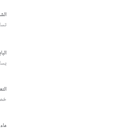
الش
تسا
البا
يسا
النع
خصا
ماء 