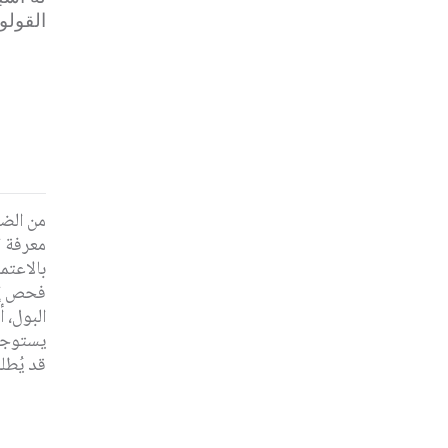
القولو
من الضر
معرفة ا
بالاعتم
فحص إنز
البول، 
يستوجب 
قد يُطل