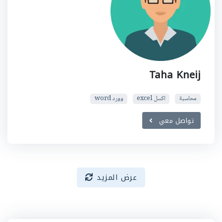
Taha Kneij
محاسبة
اكسل excel
وورد word
تواصل معي
عرض المزيد