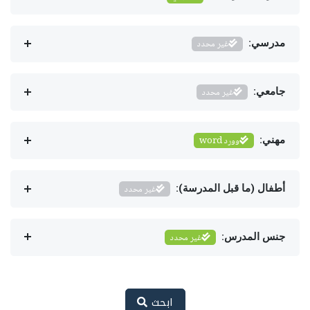
مدرسي:
غير محدد
جامعي:
غير محدد
مهني:
وورد word
أطفال (ما قبل المدرسة):
غير محدد
جنس المدرس:
غير محدد
ابحث