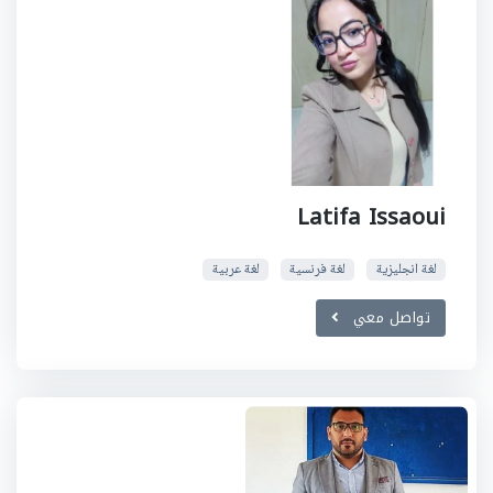
Latifa Issaoui
لغة انجليزية
لغة فرنسية
لغة عربية
تواصل معي