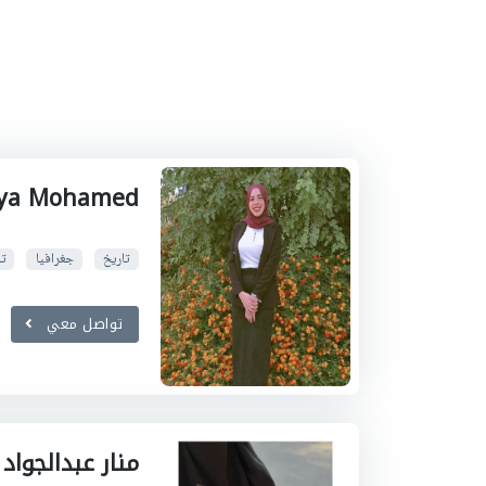
ya Mohamed
تاريخ
جغرافيا
تا
تواصل معي
منار عبدالجواد