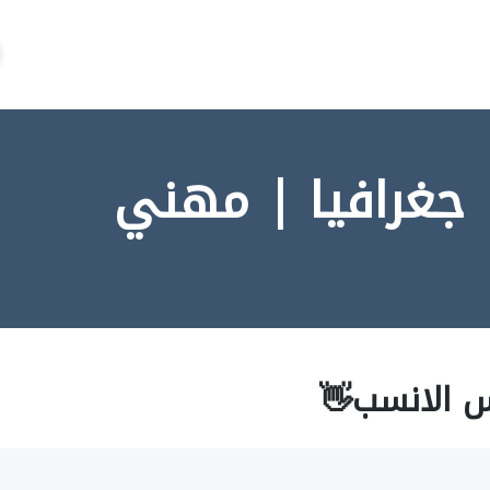
 جغرافيا | مهني
س الانسب👋