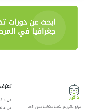
ابحث عن دورات تد
جغرافيا في المرح
تعرّف 
عن دافو
موقع دافور هو مكتبة متكاملة تحوي الاف
عن عال