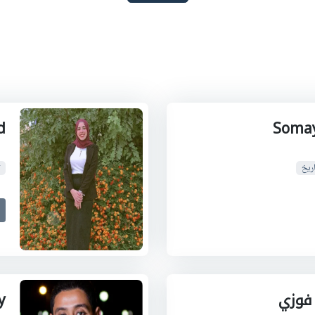
d
Soma
ريخ
 فوزي
y