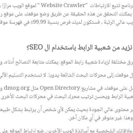
رنامج تتبع الارتباطات "
Website Crawler
" لموقع الويب مرارًا
. يمكنك التحقق من هذه الحقيقة عن طريق وضع موقعك على موقع رفيع
لي الرتبة ، فستكون لديك فرص بنسبة 99.99٪ في فهرسة موقعك خلال 24 ساعة.
يد من شعبية الرابط باستخدام ال SEO؟
ق مختلفة لزيادة شعبية رابط الموقع. يمكنك متابعة النصائح أدناه، و
ل موقعك إلى محركات البحث الشائعة يدويا. لا تستخدم التسليم الآلي
 على موقعك في مشاريع
Open Directory
مثل
dmog.org
و
عبية الرابط ويحسن ترتيب محرك البحث في محركات البحث الأخرى
ر محتوى عالي الجودة بحيث يمكن لأي شخص أن يرتبط بشكل طبيعي با
وهذا غير متوفر في أي مكان آخر.
علاقاتك الشخصية مع أساتذة الويب الآخرين. ضع ارتباط الموقع على مو