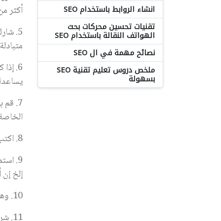
انشاء الروابط باستخدام SEO
أكثر من 
تقنيات تحسين محركات بحث
5.
شارك
الهواتف النقالة باستخدام SEO
متبادلة
نصائح مهمة في ال SEO
6.
إذا 
ملخص دروس تعليم تقنية SEO
بسهولة
يساعدك 
7.
قم ب
الخاصة 
8. ا
كتب 
9.
استم
إلخ إن 
10.
وهن
11.
شرا