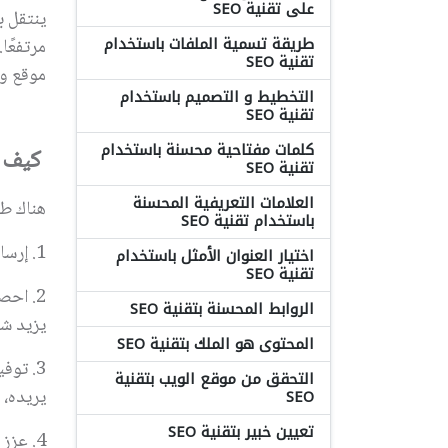
على تقنية SEO
ينتقل ب
طريقة تسمية الملفات باستخدام
مرتفعًا
تقنية SEO
موقع ويب عا
التخطيط و التصميم باستخدام
تقنية SEO
كلمات مفتاحية محسنة باستخدام
كيف نز
تقنية SEO
العلامات التعريفية المحسنة
هناك طر
باستخدام تقنية SEO
1.
إرسا
اختيار العنوان الأمثل باستخدام
تقنية SEO
2.
احصل
الروابط المحسنة بتقنية SEO
يزيد ش
المحتوى هو الملك بتقنية SEO
3.
توفي
التحقق من موقع الويب بتقنية
يريده، 
SEO
تعيين خبير بتقنية SEO
4.
عزز 