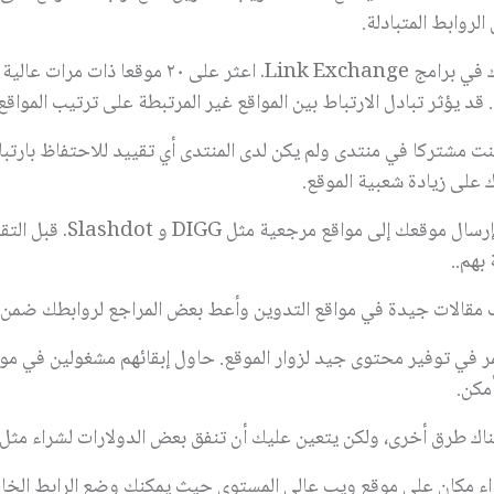
الروابط المتبادلة.
 في برامج
Link Exchange
. اعثر على ٢٠ موقعا ذات م
. قد يؤثر تبادل الارتباط بين المواقع غير المرتبطة على ترتيب الموا
كنت مشتركا في منتدى ولم يكن لدى المنتدى أي تقييد للاحتفاظ بارتب
على زيادة شعبية الموقع.
إرسال موقعك إلى مواقع مرجعية مثل
DIGG
و
Slashdot
. قبل الت
بهم..
مقالات جيدة في مواقع التدوين وأعط بعض المراجع لروابطك ضمن تل
ر في توفير محتوى جيد لزوار الموقع. حاول إبقائهم مشغولين في مو
أمكن.
اك طرق أخرى، ولكن يتعين عليك أن تنفق بعض الدولارات لشراء مثل ه
ء مكان على موقع ويب عالي المستوى حيث يمكنك وضع الرابط الخا