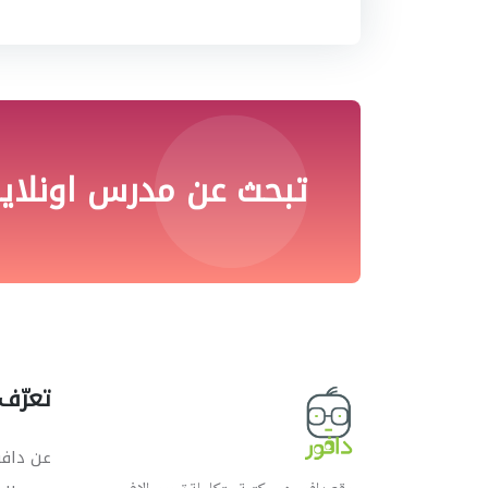
تبحث عن مدرس اونلاي
تعرّف 
عن دافو