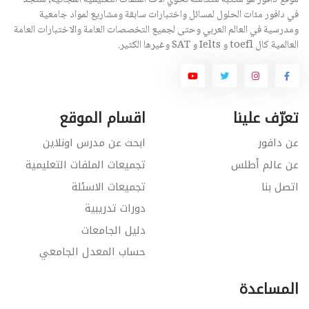
موقع دافور هو مكتبة متكاملة تحوي الاف الملفات التعليمية المجانية, ستجد
في دافور مئات الحلول لمسائل واختبارات سابقة ومشاريع لمواد جامعية
ومدرسية في العالم العربي وحتى لجميع التخصصات العامة والاختبارات العامة
العالمية كال toefl و Ielts و SAT وغيرها الكثير.
تعرّف علينا
اقسام الموقع
عن دافور
ابحث عن مدرس اونلاين
عن عالم أطلس
تجميعات الملفات التعليمية
اتصل بنا
تجميعات الاسئلة
دورات تدريبية
دليل الجامعات
حساب المعدل الجامعي
المساعدة