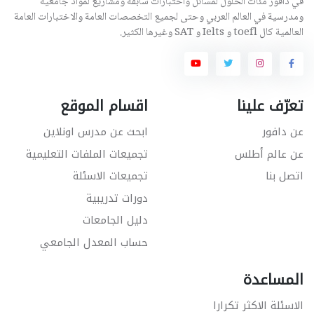
في دافور مئات الحلول لمسائل واختبارات سابقة ومشاريع لمواد جامعية
ومدرسية في العالم العربي وحتى لجميع التخصصات العامة والاختبارات العامة
العالمية كال toefl و Ielts و SAT وغيرها الكثير.
تعرّف علينا
اقسام الموقع
عن دافور
ابحث عن مدرس اونلاين
عن عالم أطلس
تجميعات الملفات التعليمية
اتصل بنا
تجميعات الاسئلة
دورات تدريبية
دليل الجامعات
حساب المعدل الجامعي
المساعدة
الاسئلة الاكثر تكرارا