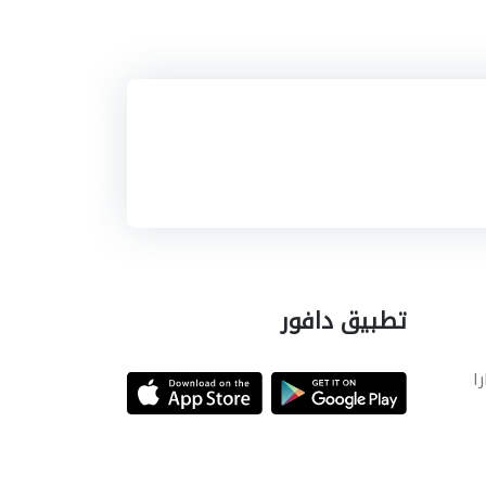
تطبيق دافور
را