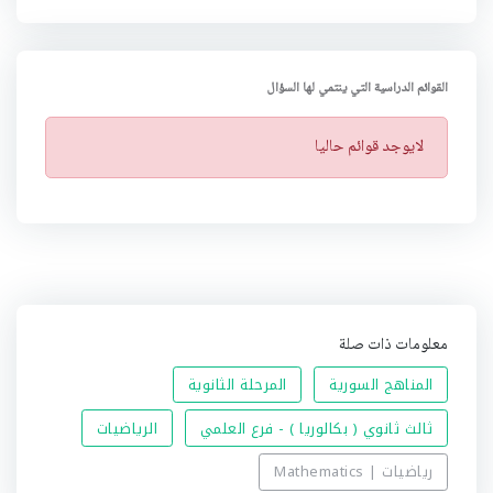
القوائم الدراسية التي ينتمي لها السؤال
ت
لايوجد قوائم حاليا
ن
ب
ي
ه
معلومات ذات صلة
المناهج السورية
المرحلة الثانوية
ثالث ثانوي ( بكالوريا ) - فرع العلمي
الرياضيات
رياضيات | Mathematics