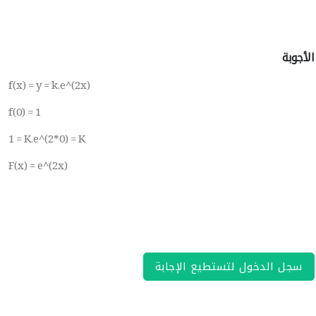
الأجوبة
f(x) = y = k.e^(2x)
f(0) = 1
1 = K.e^(2*0) = K
F(x) = e^(2x)
سجل الدخول لتستطيع الإجابة