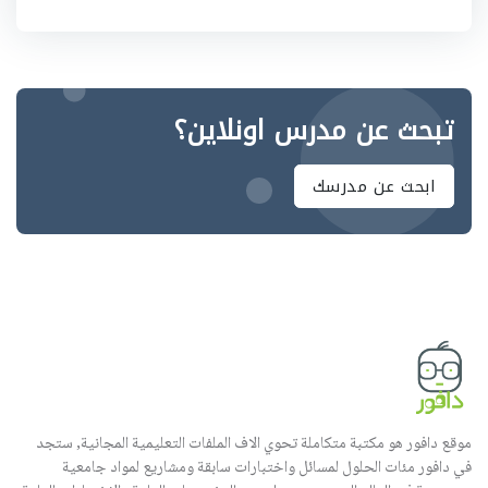
تبحث عن مدرس اونلاين؟
ابحث عن مدرسك
موقع دافور هو مكتبة متكاملة تحوي الاف الملفات التعليمية المجانية, ستجد
في دافور مئات الحلول لمسائل واختبارات سابقة ومشاريع لمواد جامعية