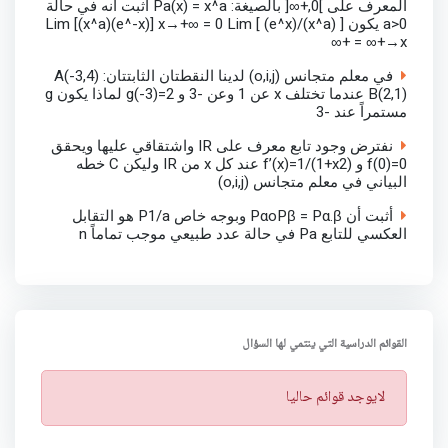
المعرف على ]0,+∞[ بالصيغة: Pa(x) = x^a أثبت انه في حالة
a>0 يكون Lim [(x^a)(e^-x)] x→+∞ = 0 Lim [ (e^x)/(x^a) ]
x→+∞ = +∞
في معلم متجانس (o,i,j) لدينا النقطتان الثابتتان: A(-3,4)
B(2,1) عندما تختلف x عن 1 وعن -3 و g(-3)=2 لماذا يكون g
مستمراً عند -3
نفترض وجود تابع معرف على IR واشتقاقي عليها ويحقق
f(0)=0 و f’(x)=1/(1+x2) عند كل x من IR وليكن C خطه
البياني في معلم متجانس (o,i,j)
أثبت أن PαoPβ = Pα.β وبوجه خاص P1/a هو التقابل
العكسي للتابع Pa في حالة عدد طبيعي موجب تماماً n
القوائم الدراسية التي ينتمي لها السؤال
ت
لايوجد قوائم حاليا
ن
ب