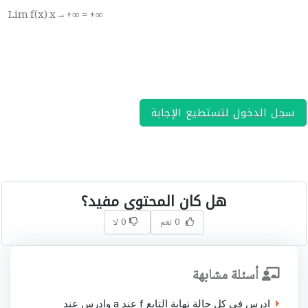
Lim f(x) x→+∞ = +∞
سجل الدخول لتستطيع الإجابة
هل كان المحتوى مفيد؟
0 نعم
0 لا
أسئلة مشابهة
ادرس في كل حالة نهاية التابع f عند a وادرس عند