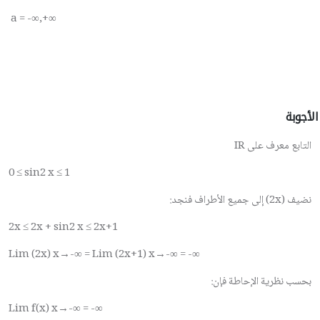
a = -∞,+∞
الأجوبة
التابع معرف على
IR
0 ≤ sin2 x ≤ 1
نضيف (
2x
) إلى جميع الأطراف فنجد:
2x ≤ 2x + sin2 x ≤ 2x+1
Lim (2x) x→-∞ = Lim (2x+1) x→-∞ = -∞
بحسب نظرية الإحاطة فإن:
Lim f(x) x→
-
∞ =
-
∞