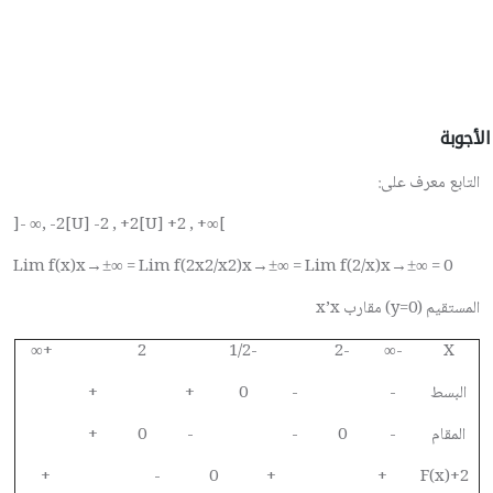
الأجوبة
التابع معرف على:
]- ∞, -2[U] -2 , +2[U] +2 , +∞[
Lim f(x)x→±∞ = Lim f(2x2/x2)x→±∞ = Lim f(2/x)x→±∞ = 0
المستقيم (
y=0
) مقارب
x’x
+∞
2
-1/2
-2
-∞
X
البسط
-
-
0
+
+
المقام
-
0
-
-
0
+
+
-
0
+
+
F(x)+2