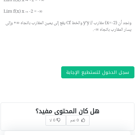
Lim f(x) x→+2 = +∞
Lim f(x) x→-2 = -∞
ونجد أن (
x=-2
) مقارب //
y’y
والخط
Cf
يقع إلى يمين المقارب باتجاه
+∞
وإلى
يسار المقارب باتجاه
-∞
.
سجل الدخول لتستطيع الإجابة
هل كان المحتوى مفيد؟
0 نعم
0 لا