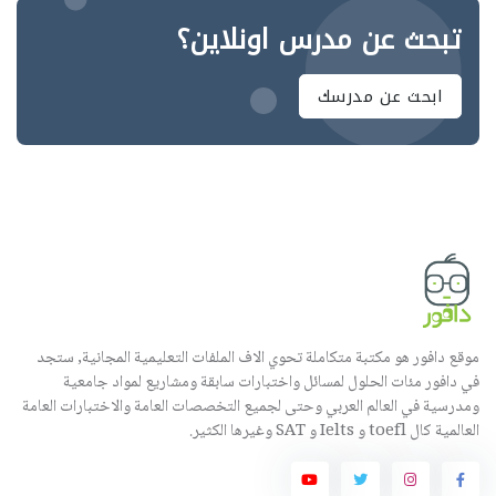
تبحث عن مدرس اونلاين؟
ابحث عن مدرسك
موقع دافور هو مكتبة متكاملة تحوي الاف الملفات التعليمية المجانية, ستجد
في دافور مئات الحلول لمسائل واختبارات سابقة ومشاريع لمواد جامعية
ومدرسية في العالم العربي وحتى لجميع التخصصات العامة والاختبارات العامة
العالمية كال toefl و Ielts و SAT وغيرها الكثير.