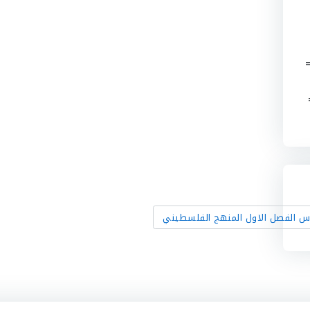
لنسب المئوية التالية : 65% من الـ 654=
ن الـ 80 =
س الفصل الاول المنهج الفلسطيني