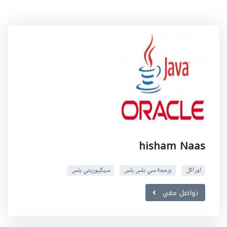
hisham Naas
اوراكل
برمجة سي بلس بلس
سيكيوريتي بلس
تواصل معي