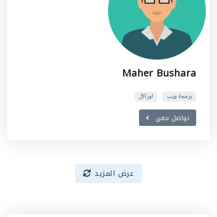
Maher Bushara
برمجة ويب
اوراكل
تواصل معي
عرض المزيد