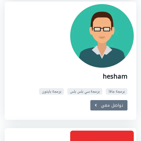
hesham
برمجة جافا
برمجة سي بلس بلس
برمجة بايثون
تواصل معي