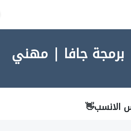
 برمجة جافا | مهني
س الانسب👋