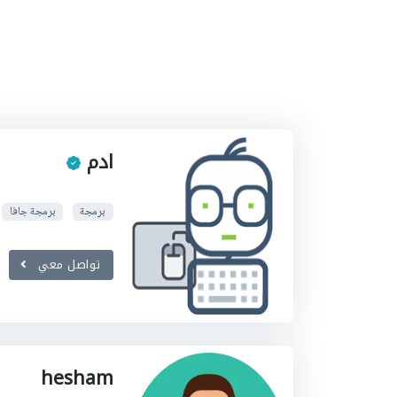
ادم
برمجة
برمجة جافا
تواصل معي
hesham