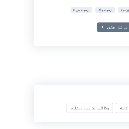
برمجة
برمجة جافا
برمجة سي c
تواصل معي
عامة
وظائف تدريس وتعليم