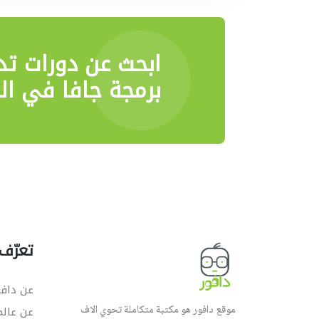
ابحث عن دورات تد
برمجة جافا في ال
تعرّف 
عن دافو
موقع دافور هو مكتبة متكاملة تحوي الاف
عن عال