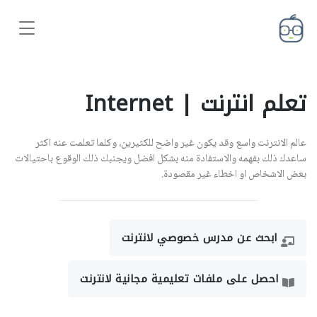
تعلم انترنت | Internet
عالم الانترنت واسع وقد يكون غير واضح للكثيرين، وكلما تعلمت عنه اكثر
ساعدك ذلك بفهمه والاستفادة منه بشكل افضل ويجنبك ذلك الوقوع باحتيالات
بعض الاشخاص او اخطاء غير مقصودة.
ابحث عن مدرس خصوصي لانترنت
احصل على ملفات تعليمية مجانية لانترنت