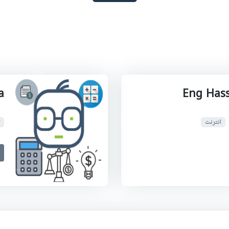
a
Eng Hass
انترنت