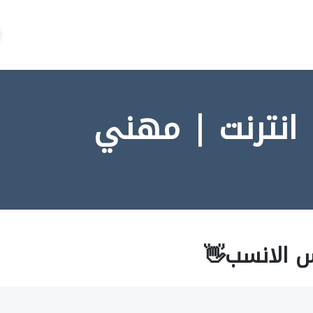
 انترنت | مهني
س الانسب👋