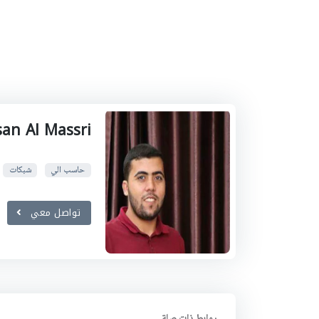
an Al Massri
حاسب الي
شبكات
تواصل معي
روابط ذات صلة