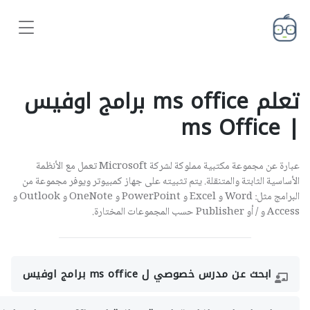
تعلم ms office برامج اوفيس
| ms Office
عبارة عن مجموعة مكتبية مملوكة لشركة Microsoft تعمل مع الأنظمة
الأساسية الثابتة والمتنقلة. يتم تثبيته على جهاز كمبيوتر ويوفر مجموعة من
البرامج مثل: Word و Excel و PowerPoint و OneNote و Outlook و
Access و / أو Publisher حسب المجموعات المختارة.
ابحث عن مدرس خصوصي ل ms office برامج اوفيس