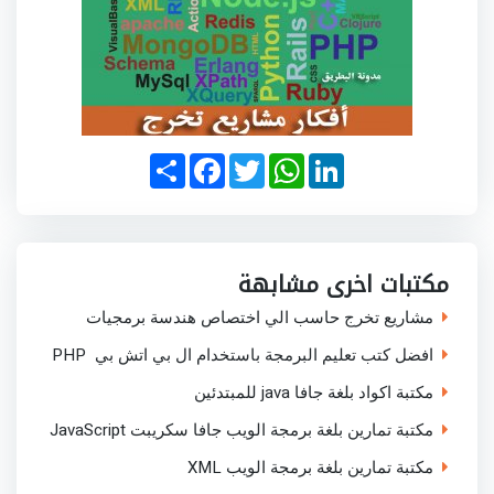
S
F
T
W
L
h
a
w
h
i
a
c
i
a
n
r
e
t
t
k
e
b
t
s
e
o
e
A
d
o
r
p
I
مكتبات اخرى مشابهة
k
p
n
مشاريع تخرج حاسب الي اختصاص هندسة برمجيات
افضل كتب تعليم البرمجة باستخدام ال بي اتش بي PHP
مكتبة اكواد بلغة جافا java للمبتدئين
مكتبة تمارين بلغة برمجة الويب جافا سكريبت JavaScript
مكتبة تمارين بلغة برمجة الويب XML