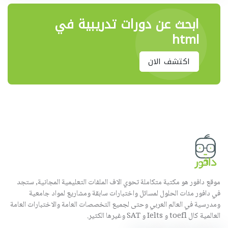
ابحث عن دورات تدريبية في
html
اكتشف الان
موقع دافور هو مكتبة متكاملة تحوي الاف الملفات التعليمية المجانية, ستجد
في دافور مئات الحلول لمسائل واختبارات سابقة ومشاريع لمواد جامعية
ومدرسية في العالم العربي وحتى لجميع التخصصات العامة والاختبارات العامة
العالمية كال toefl و Ielts و SAT وغيرها الكثير.