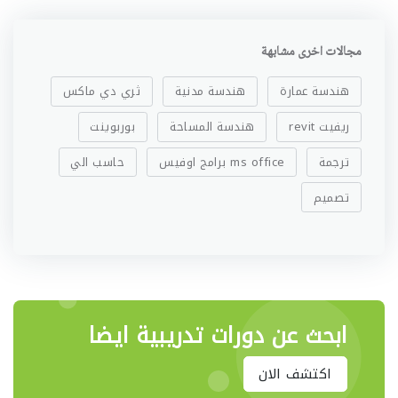
مجالات اخرى مشابهة
هندسة عمارة
هندسة مدنية
ثري دي ماكس
ريفيت revit
هندسة المساحة
بوربوينت
ترجمة
ms office برامج اوفيس
حاسب الي
تصميم
ابحث عن دورات تدريبية ايضا
اكتشف الان