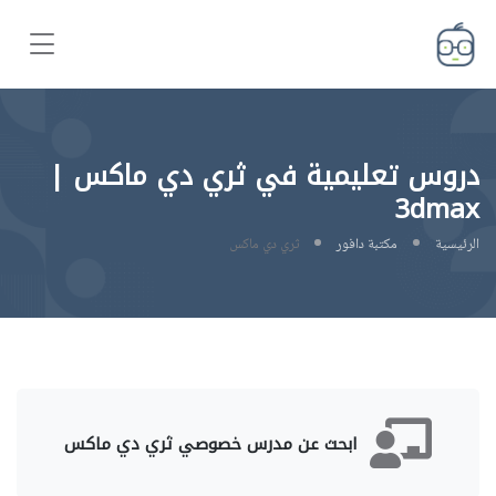
دروس تعليمية في ثري دي ماكس |
3dmax
الرئيسية
مكتبة دافور
ثري دي ماكس
ابحث عن مدرس خصوصي ثري دي ماكس