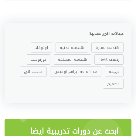
مجالات اخرى مشابهة
هندسة عمارة
هندسة مدنية
اوتوكاد
ريفيت revit
هندسة المساحة
بوربوينت
ترجمة
ms office برامج اوفيس
حاسب الي
تصميم
ابحث عن دورات تدريبية ايضا