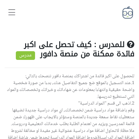
للمدرس : كيف تحصل على اكبر
فائدة ممكنة من منصة دافور
مدرس
للحصول على اكبر فائدة من اشتراكك بمنصة دافور ننصحك بالتالي:
1.عند التسجيل بالموقع ضع جميع التفاصيل عنك, بدءا من صورة شخصية
واضحة حقيقية وانتهاءا بمعلومات عن شهاداتك وخبراتك وتخصصاتك والمواد
التي تستطيع تدريسها.
2.اذهب الى قسم "المواد الدراسية"
وقم باضافة مواد دراسية ضمن تخصصاتك, اي مواد دراسية جديدة تضيفها
ستعطيك نقاط سمعة جديدة بالمنصة وستؤثر بالايجاب على ظهورك ضمن
قائمة المدرسين ويزيد من اهتمام الطلبة بطلب خدماتك التعليمية ودروسك.
ملاحظة: لاتحاول اضافة مواد دراسية عشوائية غير مفيدة او مخالفة لشروط
اضافة المواد الدراسية(شروط اضافة المواد الدراسية تجدها ضمن شاشة اضافة