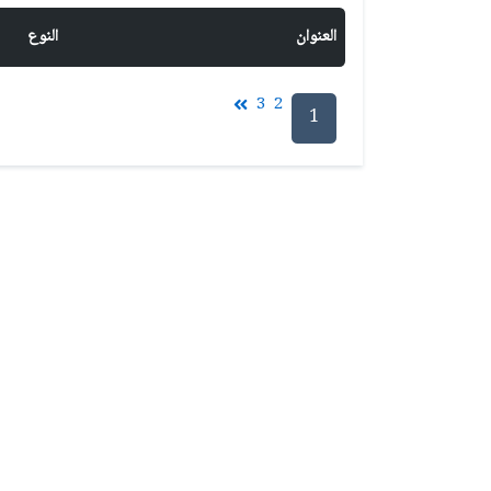
العنوان
النوع
3
2
1