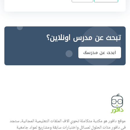
تبحث عن مدرس اونلاين؟
ابحث عن مدرسك
موقع دافور هو مكتبة متكاملة تحوي الاف الملفات التعليمية المجانية, ستجد
في دافور مئات الحلول لمسائل واختبارات سابقة ومشاريع لمواد جامعية