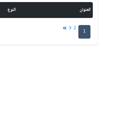
العنوان
النوع
3
2
1