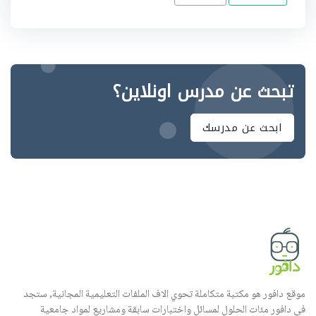
تبحث عن مدرس اونلاين؟
ابحث عن مدرسك
موقع دافور هو مكتبة متكاملة تحوي الاف الملفات التعليمية المجانية, ستجد
في دافور مئات الحلول لمسائل واختبارات سابقة ومشاريع لمواد جامعية