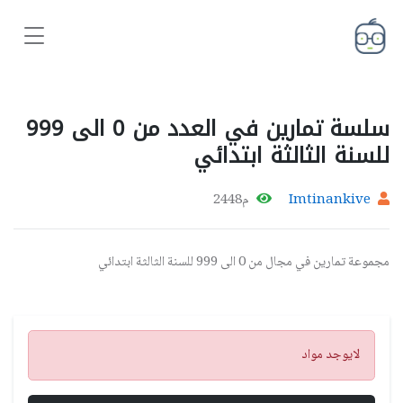
سلسة تمارين في العدد من 0 الى 999
للسنة الثالثة ابتدائي
Imtinankive
م2448
مجموعة تمارين في مجال من 0 الى 999 للسنة الثالثة ابتدائي
تنبيه
لايوجد مواد