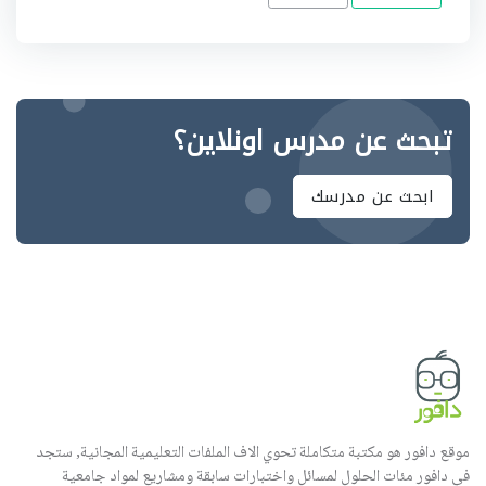
تبحث عن مدرس اونلاين؟
ابحث عن مدرسك
موقع دافور هو مكتبة متكاملة تحوي الاف الملفات التعليمية المجانية, ستجد
في دافور مئات الحلول لمسائل واختبارات سابقة ومشاريع لمواد جامعية