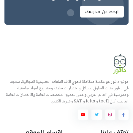
ابحث عن مدرسك
موقع دافور هو مكتبة متكاملة تحوي الاف الملفات التعليمية المجانية, ستجد
في دافور مئات الحلول لمسائل واختبارات سابقة ومشاريع لمواد جامعية
ومدرسية في العالم العربي وحتى لجميع التخصصات العامة والاختبارات العامة
العالمية كال toefl و Ielts و SAT وغيرها الكثير.
تعرّف علينا
اقسام الموقع