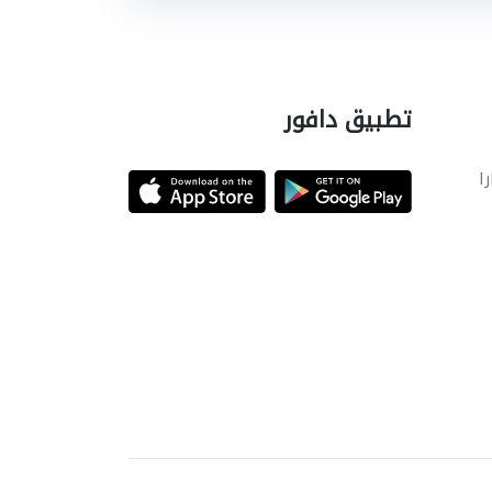
تطبيق دافور
را