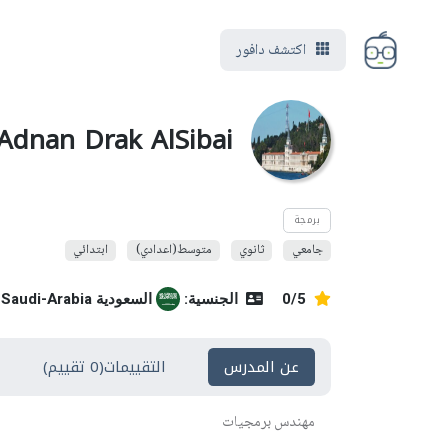
اكتشف دافور
Adnan Drak AlSibai
برمجة
جامعي
ثانوي
متوسط(اعدادي)
ابتدائي
0/5
الجنسية:
السعودية Saudi-Arabia
عن المدرس
التقييمات(0 تقييم)
مهندس برمجيات