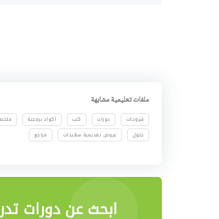
ملفات تعليمية مشابهة
شروحات
دورات
كتب
اكواد برمجية
ملخص
حلول
عروض تقديمية سلايدات
مراجع
ابحث عن دورات تدري