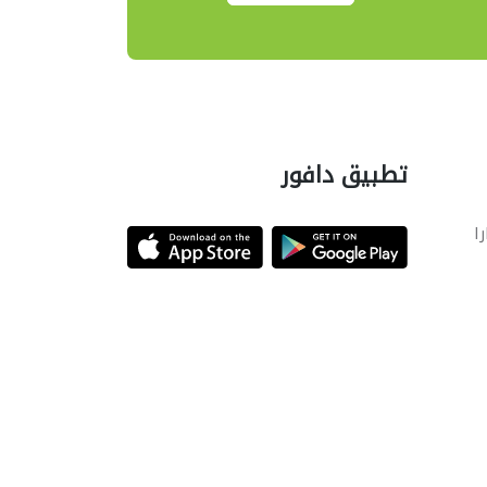
تطبيق دافور
را