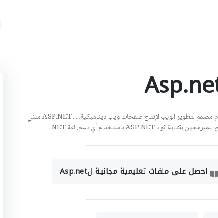
ASP.NET هو إطار تطبيق ويب مفتوح المصدر من جانب الخادم مصمم لتطوير الويب لإنتاج صفحات ويب ديناميكية. ... ASP.NET مبني
احصل على ملفات تعليمية مجانية لAsp.net