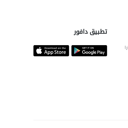
تطبيق دافور
را