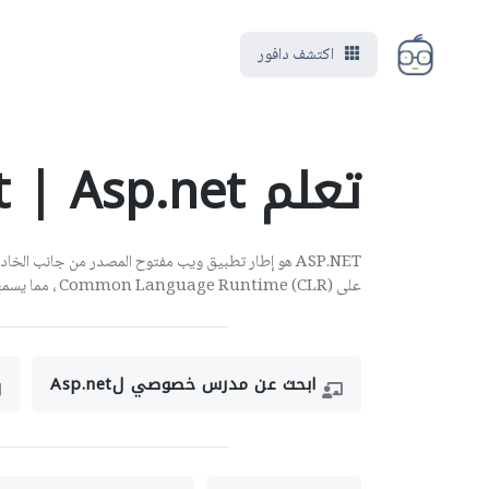
اكتشف دافور
تعلم Asp.net | Asp.net
على Common Language Runtime (CLR) ، مما يسمح للمبرمجين بكتابة كود ASP.NET باستخدام أي دعم. لغة NET.
ابحث عن مدرس خصوصي لAsp.net