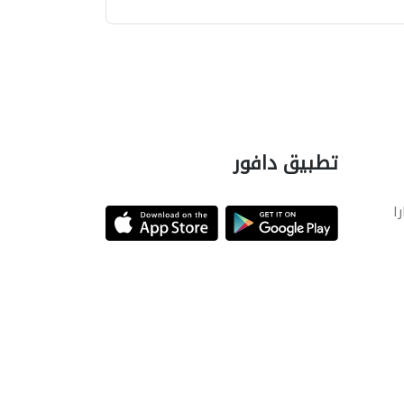
تطبيق دافور
را