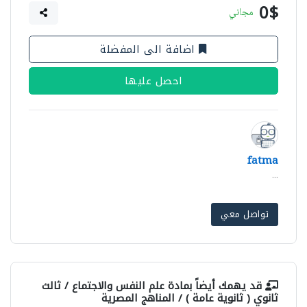
0$
مجاني
اضافة الى المفضلة
احصل عليها
fatma
...
تواصل معي
قد يهمك أيضاً بمادة
علم النفس والاجتماع / ثالث
ثانوي ( ثانوية عامة ) / المناهج المصرية