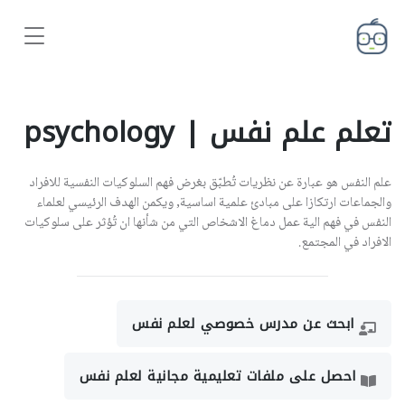
تعلم علم نفس | psychology
علم النفس هو عبارة عن نظريات تُطبّق بغرض فهم السلوكيات النفسية للافراد
والجماعات ارتكازا على مبادئ علمية اساسية, ويكمن الهدف الرئيسي لعلماء
النفس في فهم الية عمل دماغ الاشخاص التي من شأنها ان تُؤثر على سلوكيات
الافراد في المجتمع.
ابحث عن مدرس خصوصي لعلم نفس
احصل على ملفات تعليمية مجانية لعلم نفس