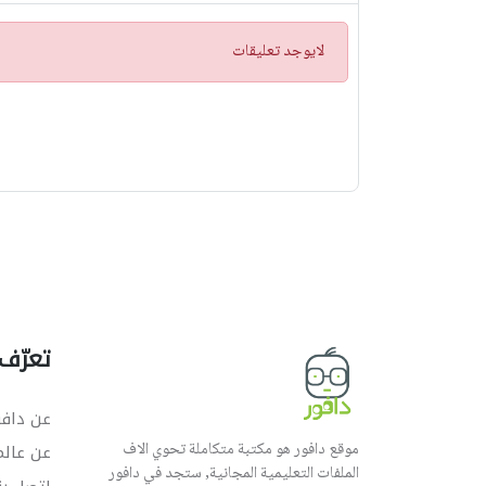
ت
لايوجد تعليقات
ن
ب
ي
ه
تعرّف 
عن دافو
موقع دافور هو مكتبة متكاملة تحوي الاف
عن عال
الملفات التعليمية المجانية, ستجد في دافور