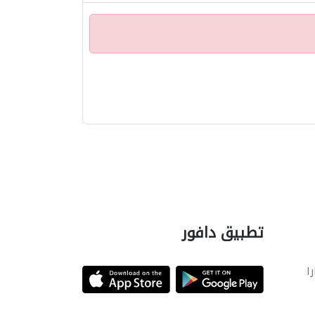
تطبيق دافور
را