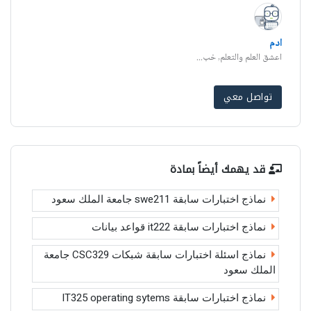
ادم
اعشق العلم والتعلم, خب...
تواصل معي
قد يهمك أيضاً بمادة
نماذج اختبارات سابقة swe211 جامعة الملك سعود
نماذج اختبارات سابقة it222 قواعد بيانات
نماذج اسئلة اختبارات سابقة شبكات CSC329 جامعة
الملك سعود
نماذج اختبارات سابقة IT325 operating sytems