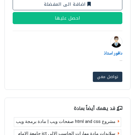
اضافة الى المفضلة
احصل عليها
دافور استاذ
...
تواصل معي
قد يهمك أيضاً بمادة
مشروع html and css صفحات ويب | مادة برمجة ويب
سلايدات مادة مهارات الحاسب الالي ict جامعة الامام