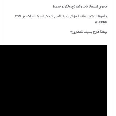
يحوي استعلامات ونموذج وتقرير بسيط
بالمرفقات تجد ملف السؤال وملف الحل كاملا باستخدام اكسس ms
access
وهذا شرح بسيط للمشروع: