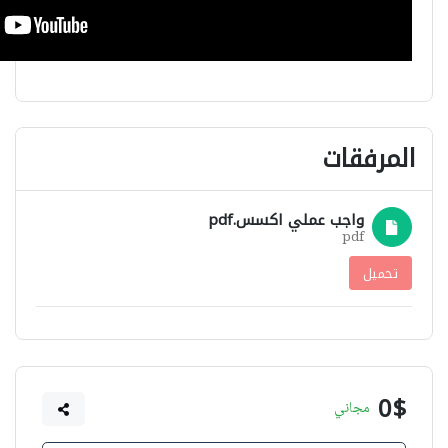
المرفقات
واجب عملي اكسس.pdf
pdf
تحميل
0$
مجاني