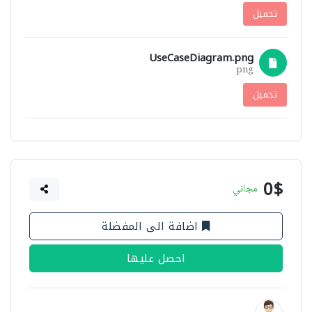
تحميل
UseCaseDiagram.png
png
تحميل
0$
مجاني
اضافة الى المفضلة
احصل عليها