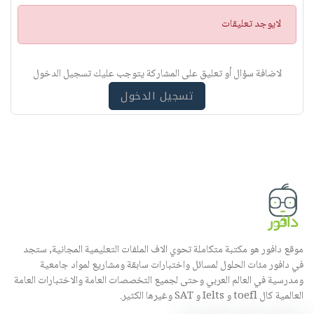
ت
لايوجد تعليقات
ن
ب
ي
لاضافة سؤال أو تعليق على المشاركة يتوجب عليك تسجيل الدخول
ه
تسجيل الدخول
موقع دافور هو مكتبة متكاملة تحوي الاف الملفات التعليمية المجانية, ستجد
في دافور مئات الحلول لمسائل واختبارات سابقة ومشاريع لمواد جامعية
ومدرسية في العالم العربي وحتى لجميع التخصصات العامة والاختبارات العامة
العالمية كال toefl و Ielts و SAT وغيرها الكثير.