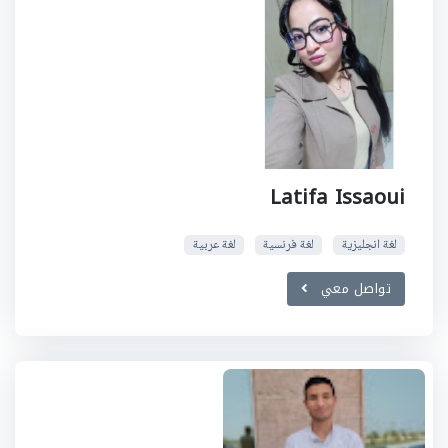
Latifa Issaoui
لغة انجليزية
لغة فرنسية
لغة عربية
تواصل معي