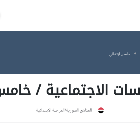
خامس ابتدائي
اسات الاجتماعية / خامس
المناهج السورية/المرحلة الابتدائية