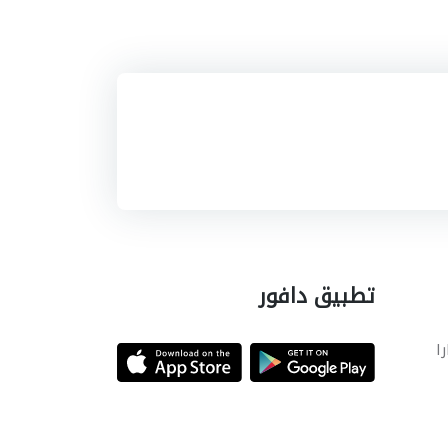
تطبيق دافور
را