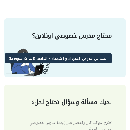
محتاج مدرس خصوصي اونلاين؟
ابحث عن مدرس الفيزياء والكيمياء / التاسع (الثالث متوسط)
لديك مسألة وسؤال تحتاج لحل؟
اطرح سؤالك الان واحصل على إجابة مدرس خصوصي
مختص بالمادة