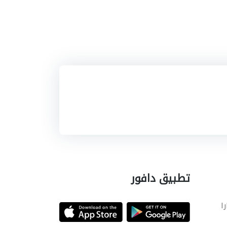
تطبيق دافور
را