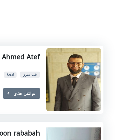
 Ahmed Atef
طب بشري
ادوية
تواصل معي
oon rababah