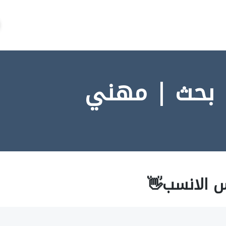
 بحث | مهني
س الانسب👋