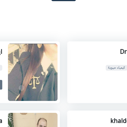
Dr
ا
كيمياء حيوية
a
khald