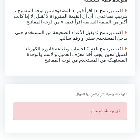
اكتب برنامج c | اقرأ قيم n للمصفوفة من لوحة المفاتيح ،
بترتيب تصاعدي ، أي أن القيمة المقروءة لا تُقبل إلا إذا كانت
أكبر من القيمة السابقة اقرأ قيمة v من لوحة المفاتيح
اكتب برنامج C يقبل الأعداد الصحيحة من المستخدم حتى
يدخل المستخدم صفر أو رقم سالب
اكتب برنامج بلغة C لحساب وطباعة فاتورة الكهرباء
لعميل معين. يجب أخذ معرّف العميل والاسم والوحدة
المستهلكة من المستخدم من لوحة المفاتيح
القوائم الدراسية التي ينتمي لها السؤال
ت
لايوجد قوائم حاليا
ن
ب
ي
ه