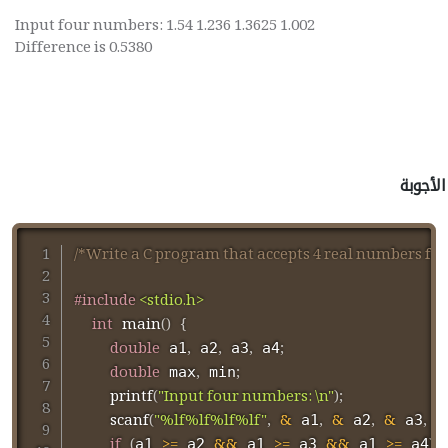
Input four numbers: 1.54 1.236 1.3625 1.002
Difference is 0.5380
الأجوبة
/*Write a C program that accepts 4 real numbers f
#
include
<stdio.h>
int
main
(
)
{
double
,
,
,
;
 a1
 a2
 a3
 a4
double
,
;
 max
 min
printf
(
"Input four numbers: \n"
)
;
scanf
(
"%lf%lf%lf%lf"
,
&
,
&
,
&
,
&
 a1
 a2
 a3
if
(
>=
&&
>=
&&
>=
)
a1 
 a2 
 a1 
 a3 
 a1 
 a4