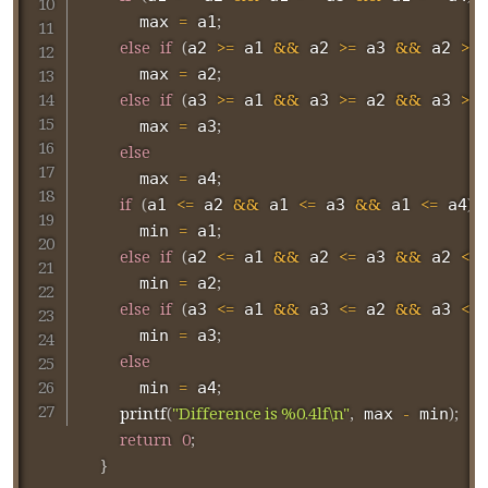
=
;
      max 
 a1
else
if
(
>=
&&
>=
&&
>=
a2 
 a1 
 a2 
 a3 
 a2 
 
=
;
      max 
 a2
else
if
(
>=
&&
>=
&&
>=
a3 
 a1 
 a3 
 a2 
 a3 
 
=
;
      max 
 a3
else
=
;
      max 
 a4
if
(
<=
&&
<=
&&
<=
)
a1 
 a2 
 a1 
 a3 
 a1 
 a4
=
;
      min 
 a1
else
if
(
<=
&&
<=
&&
<=
a2 
 a1 
 a2 
 a3 
 a2 
 
=
;
      min 
 a2
else
if
(
<=
&&
<=
&&
<=
a3 
 a1 
 a3 
 a2 
 a3 
 
=
;
      min 
 a3
else
=
;
      min 
 a4
printf
(
"Difference is %0.4lf\n"
,
-
)
;
 max 
 min
return
0
;
}