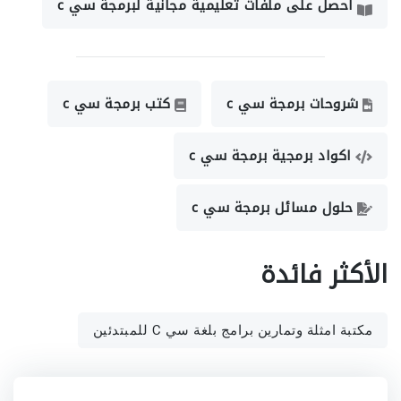
احصل على ملفات تعليمية مجانية لبرمجة سي c
شروحات برمجة سي c
كتب برمجة سي c
اكواد برمجية برمجة سي c
حلول مسائل برمجة سي c
الأكثر فائدة
مكتبة امثلة وتمارين برامج بلغة سي C للمبتدئين