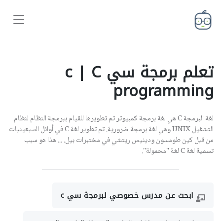
تعلم برمجة سي c | C
programming
لغة البرمجة C هي لغة برمجة كمبيوتر تم تطويرها للقيام ببرمجة النظام لنظام
التشغيل UNIX وهي لغة برمجة ضرورية. تم تطوير لغة C في أوائل السبعينيات
من قبل كين طومسون ودينيس ريتشي في مختبرات بيل. ... هذا هو سبب
تسمية لغة C لغة "محمولة".
ابحث عن مدرس خصوصي لبرمجة سي c