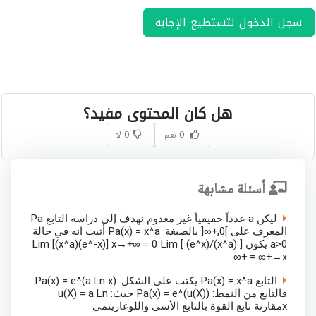
سجل الدخول لتستطيع الإجابة
هل كان المحتوى مفيد؟
0 نعم
0 لا
أسئلة مشابهة
ليكن a عدداً حقيقياً غير معدوم نهدف إلى دراسة التابع Pa
المعرف على ]0,+∞[ بالصيغة: Pa(x) = x^a أثبت انه في حالة
a>0 يكون Lim [(x^a)(e^-x)] x→+∞ = 0 Lim [ (e^x)/(x^a) ]
x→+∞ = +∞
التابع Pa(x) = x^a يكتب على الشكل: Pa(x) = e^(a.Ln x)
فالتابع من النمط: Pa(x) = e^(u(X)) حيث: u(X) = a.Ln
xمقارنة تابع القوة بالتابع الأسي واللوغاريتمي