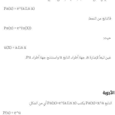
Pa(x) = e^(a.Ln x)
فالتابع من النمط:
Pa(x) = e^(u(X))
حيث:
u(X) = a.Ln x
عين تبعاً لإشارة
a
، جهة أطراد التابع
u
واستنتج جهة أطراد
Pu
.
الأجوبة
التابع
Pa(x)=x^a
يكتب
Pa(x)=e^(a.Ln x)
أي من الشكل:
P(u) = e^u