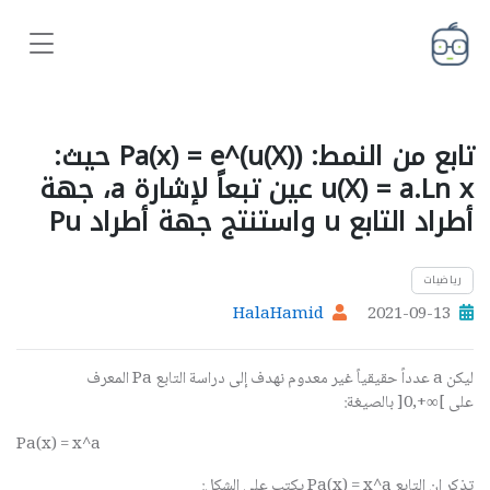
تابع من النمط: Pa(x) = e^(u(X)) حيث:
u(X) = a.Ln x عين تبعاً لإشارة a، جهة
أطراد التابع u واستنتج جهة أطراد Pu
رياضيات
HalaHamid
2021-09-13
ليكن
a
عدداً حقيقياً غير معدوم نهدف إلى دراسة التابع
Pa
المعرف
على
]0,+∞[
بالصيغة:
Pa(x) = x^a
تذكر ان التابع
Pa(x) = x^a
يكتب على الشكل: