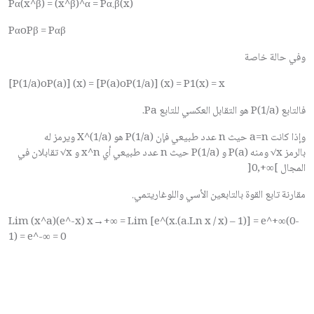
Pα(x^β) = (x^β)^α = Pα.β(x)
PαoPβ = Pαβ
وفي حالة خاصة
[P(1/a)oP(a)] (x) = [P(a)oP(1/a)] (x) = P1(x) = x
فالتابع
P(1/a)
هو التقابل العكسي للتابع
Pa
.
وإذا كانت
a=n
حيث
n
عدد طبيعي فإن
P(1/a)
هو
X^(1/a)
ويرمز له
بالرمز
√x
ومنه
P(a)
و
P(1/a)
حيث
n
عدد طبيعي أي
x^n
و
√x
تقابلان في
المجال
]0,+∞[
مقارنة تابع القوة بالتابعين الأسي واللوغاريتمي.
Lim (x^a)(e^-x) x→+∞ = Lim [e^(x.(a.Ln x / x) – 1)] = e^+∞(0-
1) = e^-∞ = 0