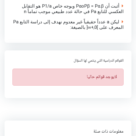
أثبت أن PαoPβ = Pα.β وبوجه خاص P1/a هو التقابل
العكسي للتابع Pa في حالة عدد طبيعي موجب تماماً n
ليكن a عدداً حقيقياً غير معدوم نهدف إلى دراسة التابع Pa
المعرف على ]0,+∞[ بالصيغة:
القوائم الدراسية التي ينتمي لها السؤال
ت
لايوجد قوائم حاليا
ن
ب
ي
ه
معلومات ذات صلة