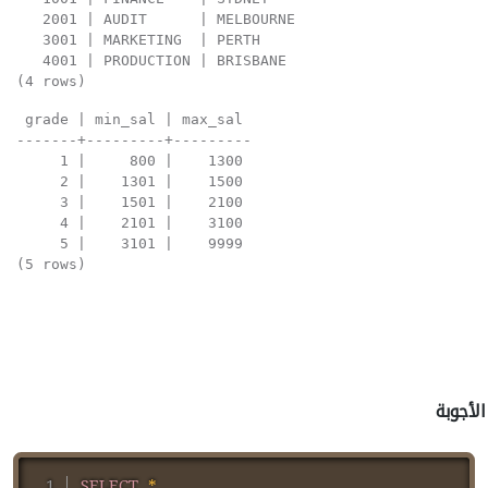
   2001 | AUDIT      | MELBOURNE

   3001 | MARKETING  | PERTH

   4001 | PRODUCTION | BRISBANE

(4 rows)
 grade | min_sal | max_sal

-------+---------+---------

     1 |     800 |    1300

     2 |    1301 |    1500

     3 |    1501 |    2100

     4 |    2101 |    3100

     5 |    3101 |    9999

(5 rows)
الأجوبة
SELECT
*