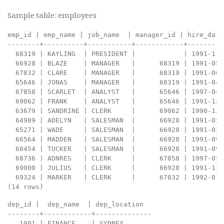
Sample table: employees
emp_id | emp_name | job_name  | manager_id | hire_date
--------+----------+-----------+------------+---------
  68319 | KAYLING  | PRESIDENT |            | 1991-11-
  66928 | BLAZE    | MANAGER   |      68319 | 1991-05-
  67832 | CLARE    | MANAGER   |      68319 | 1991-06-
  65646 | JONAS    | MANAGER   |      68319 | 1991-04-
  67858 | SCARLET  | ANALYST   |      65646 | 1997-04-
  69062 | FRANK    | ANALYST   |      65646 | 1991-12-
  63679 | SANDRINE | CLERK     |      69062 | 1990-12-
  64989 | ADELYN   | SALESMAN  |      66928 | 1991-02-
  65271 | WADE     | SALESMAN  |      66928 | 1991-02-
  66564 | MADDEN   | SALESMAN  |      66928 | 1991-09-
  68454 | TUCKER   | SALESMAN  |      66928 | 1991-09-
  68736 | ADNRES   | CLERK     |      67858 | 1997-05-
  69000 | JULIUS   | CLERK     |      66928 | 1991-12-
  69324 | MARKER   | CLERK     |      67832 | 1992-01-
(14 rows)
dep_id |  dep_name  | dep_location

--------+------------+--------------

   1001 | FINANCE    | SYDNEY
