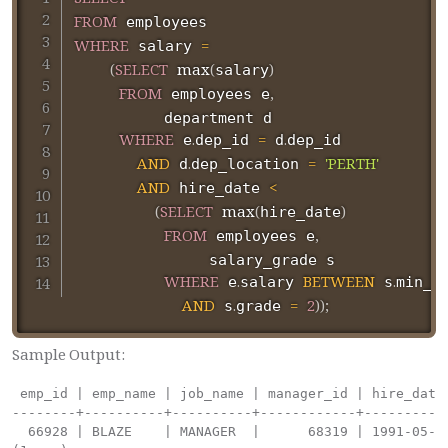
FROM
WHERE
=
 salary 
(
SELECT
max
(
)
salary
FROM
,
 employees e
          department d

WHERE
.
=
.
 e
dep_id 
 d
dep_id

AND
.
=
'PERTH'
 d
dep_location 
AND
<
 hire_date 
(
SELECT
max
(
)
hire_date
FROM
,
 employees e
               salary_grade s

WHERE
.
BETWEEN
.
 e
salary 
 s
min_s
AND
.
=
2
)
)
;
 s
grade 
Sample Output:
 emp_id | emp_name | job_name | manager_id | hire_date 
--------+----------+----------+------------+-----------
  66928 | BLAZE    | MANAGER  |      68319 | 1991-05-01