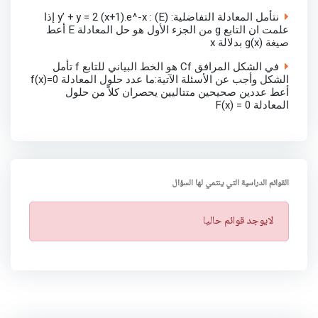
نتأمل المعادلة التفاضلية: (E) : y’ + y = 2 (x+1).e^-x إذا
علمت ان التابع g من الجزء الأول هو حل المعادلة E أعط
صيغة g(x) بدلالة x
في الشكل المرافق Cf هو الخط البياني للتابع f تأمل
الشكل وأجب عن الأسئلة الآتية:ما عدد حلول المعادلة f(x)=0
أعط عددين صحيحين متتاليين يحصران كلاً من حلول
المعادلة F(x) = 0
القوائم الدراسية التي ينتمي لها السؤال
ت
لايوجد قوائم حاليا
ن
ب
ي
ه