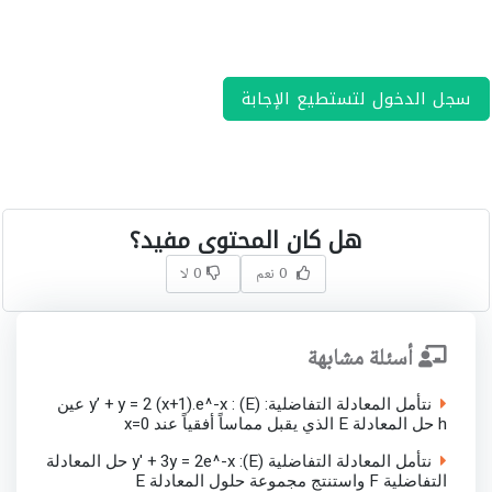
سجل الدخول لتستطيع الإجابة
هل كان المحتوى مفيد؟
0 نعم
0 لا
أسئلة مشابهة
نتأمل المعادلة التفاضلية: (E) : y’ + y = 2 (x+1).e^-x عين
h حل المعادلة E الذي يقبل مماساً أفقياً عند x=0
نتأمل المعادلة التفاضلية (E): y' + 3y = 2e^-x حل المعادلة
التفاضلية F واستنتج مجموعة حلول المعادلة E