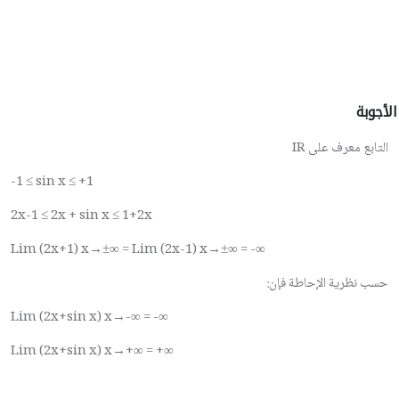
الأجوبة
التابع معرف على
IR
-1 ≤ sin x ≤ +1
2x-1 ≤ 2x + sin x ≤ 1+2x
Lim (2x+1) x→±∞ = Lim (2x-1) x→±∞ = -∞
حسب نظرية الإحاطة فإن:
Lim (2x+sin x) x→
-
∞ =
-
∞
Lim (2x+sin x) x→+∞ = +∞